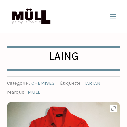
Aller
Men
au
prin
contenu
LAING
Catégorie :
CHEMISES
Étiquette :
TARTAN
Marque :
MÜLL